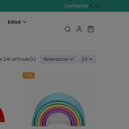
Contactar
📞
💌
Edad
 241 artículo(s)
Relevancia
24
-25%