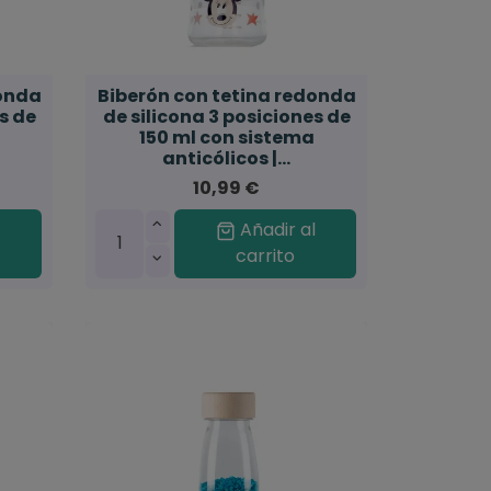
donda
Biberón con tetina redonda
s de
de silicona 3 posiciones de
150 ml con sistema
anticólicos |...
10,99 €
l
Añadir al
carrito