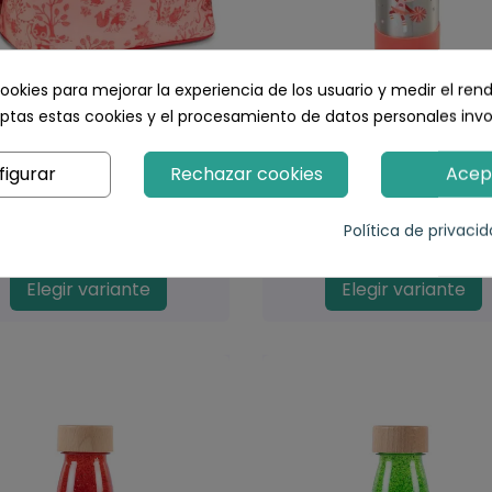
ookies para mejorar la experiencia de los usuario y medir el ren
ptas estas cookies y el procesamiento de datos personales inv
Bolsa hermética
Botella infantil Ace
sotérmica Happy Lena
inoxidable 600 ml con 
figurar
Rechazar cookies
Acep
fantil porta alimentos
20,00 €
para merienda o
almuerzo...
Política de privaci
21,00 €
Elegir variante
Elegir variante