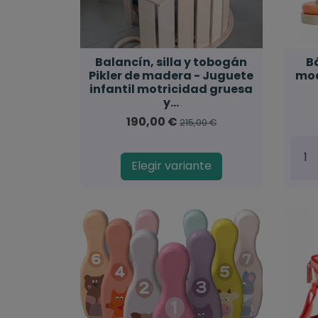
Balancín, silla y tobogán
B
Pikler de madera - Juguete
mod
infantil motricidad gruesa
y...
190,00 €
215,00 €
Elegir variante