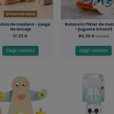
Fuera de stock
obús de madera - juego
Balancín Pikler de ma
de encaje
- juguete infantil
17,33 €
90,30 €
129,00 €
Elegir variante
Elegir variante