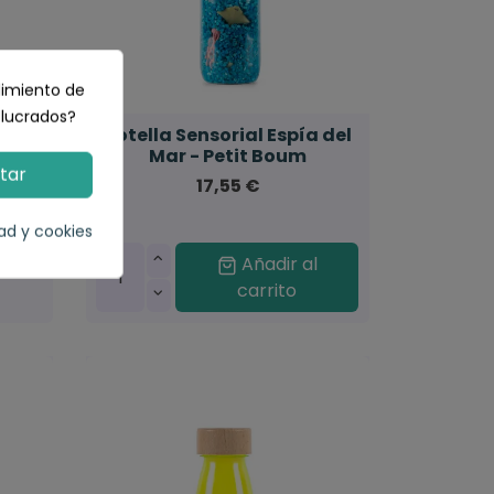
dimiento de
olucrados?
ro
Botella Sensorial Espía del
vaso
Mar - Petit Boum
tar
17,55 €
dad y cookies
Añadir al
carrito