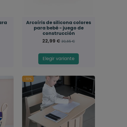
ara
Arcoíris de silicona colores
para bebé - juego de
construcción
22,99 €
30,65 €
Elegir variante
-10%