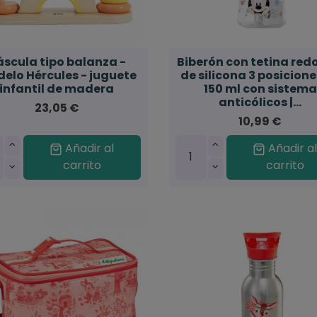
áscula tipo balanza -
Biberón con tetina re
elo Hércules - juguete
de silicona 3 posicione
infantil de madera
150 ml con sistema
anticólicos |...
23,05 €
10,99 €
Añadir al
Añadir a
carrito
carrito