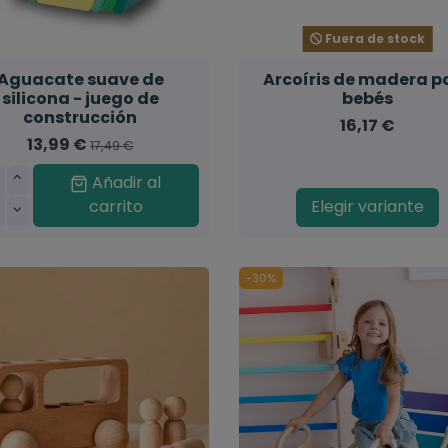
Fuera de stock
Aguacate suave de
Arcoíris de madera p
silicona - juego de
bebés
construcción
16,17 €
13,99 €
17,49 €
Añadir al
carrito
Elegir variante
-30%