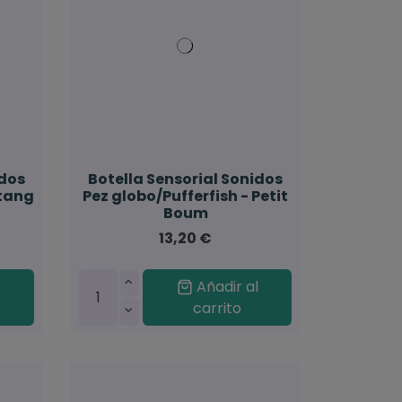
idos
Botella Sensorial Sonidos
 tang
Pez globo/Pufferfish - Petit
Boum
13,20 €
l
Añadir al
carrito