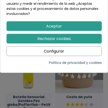
usuario y medir el rendimiento de la web ¿Aceptas
estas cookies y el procesamiento de datos personales
Kit coches de arrastre
Sonajero juego infantil
involucrados?
de madera
de madera - 1 unidad
(3)
(1)
Aceptar
7,00 €
5,50 €
Elegir variante
Elegir variante
Rechazar cookies
Configurar
Política de privacidad y cookies
Botella Sensorial
Cesto de yute
Sonidos Pez
globo/Pufferfish - Petit
(2)