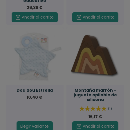
educativo
26,39 €
Añadir al carrito
Añadir al carrito
Dou dou Estrella
Montaña marrón -
juguete apilable de
10,40 €
silicona
(1)
16,17 €
Elegir variante
Añadir al carrito