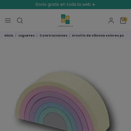
Envío gratis en toda la web ✈️
0
Inicio
Juguetes
Construcciones
Arcoíris de silicona colores past