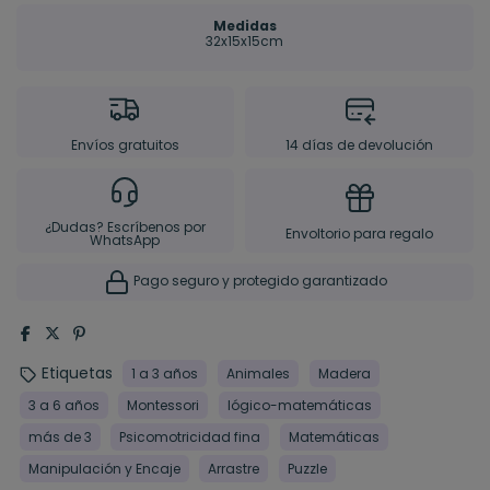
Medidas
32x15x15cm
Envíos gratuitos
14 días de devolución
¿Dudas? Escríbenos por
Envoltorio para regalo
WhatsApp
Pago seguro y protegido garantizado
Etiquetas
1 a 3 años
Animales
Madera
3 a 6 años
Montessori
lógico-matemáticas
más de 3
Psicomotricidad fina
Matemáticas
Manipulación y Encaje
Arrastre
Puzzle