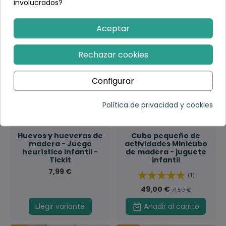
involucrados?
Aceptar
-22,50 €
Rechazar cookies
Configurar
Política de privacidad y cookies
Huevos y hueveras de
Cubo pequeño de
madera - Juego
actividades Minicubo
heurístico infantil -
de madera - juguete
Tickit
infantil
7,99 €
(1)
49,00 €
71,50 €
Elegir variante
Añadir al carrito