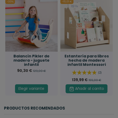
-30%
-15,01 €
Balancín Pikler de
Estantería para libros
madera - juguete
hecha de madera
infantil
infantil Montessori
90,30 €
129,00 €
(2)
139,99 €
155,00 €
Elegir variante
Añadir al carrito
PRODUCTOS RECOMENDADOS