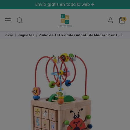
Envío gratis en toda la web ✈️
0
Inicio
Juguetes
Cubo de Actividades infantil de Madera 6 en 1 - Jueg