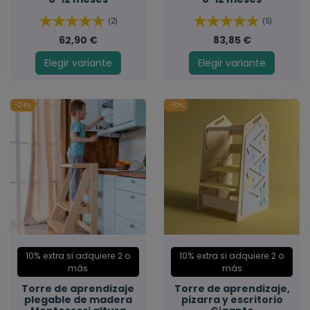
(2)
(5)
62,90 €
83,85 €
Elegir variante
Elegir variante
-24%
-10%
10% extra si adquiere 2 o
10% extra si adquiere 2 o
más
más
Torre de aprendizaje
Torre de aprendizaje,
plegable de madera
pizarra y escritorio