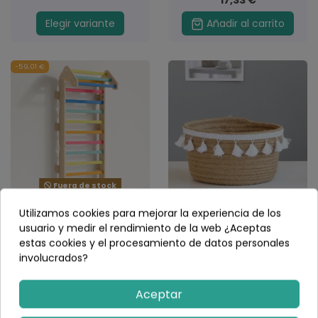
Elegir variante
Añadir al carrito
-59,01 €
Fuera de stock
Espaldera infantil Mini
Cesto de yute
Utilizamos cookies para mejorar la experiencia de los
Pared Sueca de
usuario y medir el rendimiento de la web ¿Aceptas
madera hasta 141 cm
(2)
estas cookies y el procesamiento de datos personales
229,99 €
289,00 €
8,99 €
involucrados?
Elegir variante
Elegir variante
Aceptar