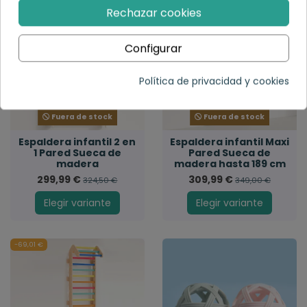
-24,51 €
-39,01 €
Rechazar cookies
Configurar
Política de privacidad y cookies
Fuera de stock
Fuera de stock
Espaldera infantil 2 en
Espaldera infantil Maxi
1 Pared Sueca de
Pared Sueca de
madera
madera hasta 189 cm
299,99 €
309,99 €
324,50 €
349,00 €
Elegir variante
Elegir variante
-69,01 €