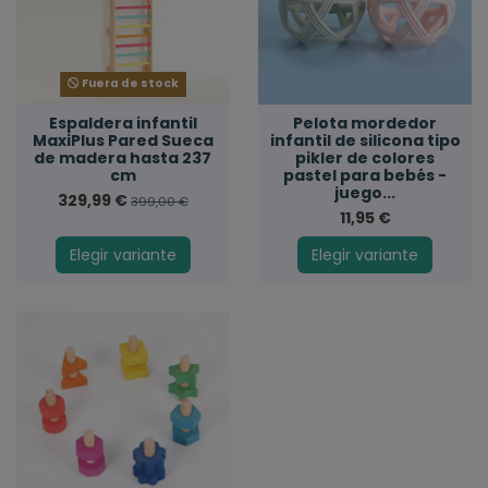
Fuera de stock
Espaldera infantil
Pelota mordedor
MaxiPlus Pared Sueca
infantil de silicona tipo
de madera hasta 237
pikler de colores
cm
pastel para bebés -
juego...
329,99 €
399,00 €
11,95 €
Elegir variante
Elegir variante