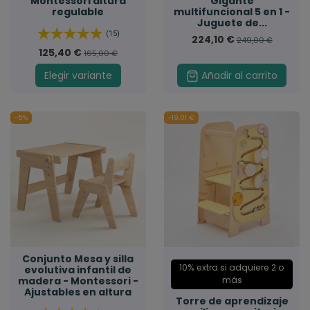
Montessori altura
Gigante
regulable
multifuncional 5 en 1 -
Juguete de...
(15)
224,10 €
249,00 €
125,40 €
165,00 €
Elegir variante
Añadir al carrito
-5%
-19,01 €
Conjunto Mesa y silla
10% extra si adquiere 2 o
evolutiva infantil de
madera - Montessori -
más
Ajustables en altura
Torre de aprendizaje