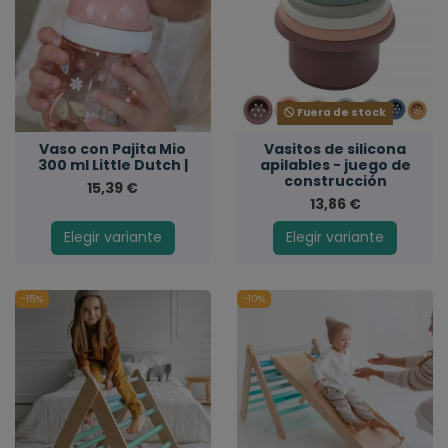
Fuera de stock
Vaso con Pajita Mio
Vasitos de silicona
300 ml Little Dutch |
apilables - juego de
construcción
15,39 €
13,86 €
Elegir variante
Elegir variante
-15%
-10%