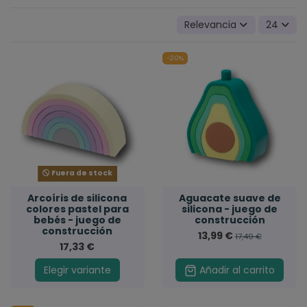
Relevancia
24
-20%
Fuera de stock
Arcoíris de silicona
Aguacate suave de
colores pastel para
silicona - juego de
bebés - juego de
construcción
construcción
13,99 €
17,49 €
17,33 €
Elegir variante
Añadir al carrito