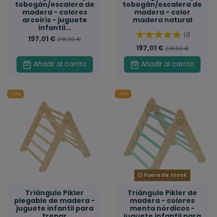
tobogán/escalera de
tobogán/escalera de
madera - colores
madera - color
arcoiris - juguete
madera natural
infantil...
(2)
197,01 €
218,90 €
197,01 €
218,90 €
Añadir al carrito
Añadir al carrito
-10%
-10%
Fuera de stock
Triángulo Pikler
Triángulo Pikler de
plegable de madera -
madera - colores
juguete infantil para
menta nórdicos -
trepar
juguete infantil para