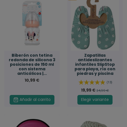
Biberón con tetina
Zapatillas
redonda de silicona 3
antideslizantes
posiciones de 150 ml
infantiles SlipStop
con sistema
para playa, río con
anticólicos |...
piedras y piscina
10,99 €
(13)
19,99 €
24,99 €
Añadir al carrito
Elegir variante