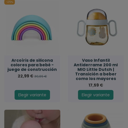
-25%
Arcoíris de silicona
Vaso Infantil
colores para bebé -
Antiderrame 200 ml
juego de construcción
MIO Little Dutch |
Transición a beber
22,99 €
30,65 €
como los mayores
17,59 €
Elegir variante
Elegir variante