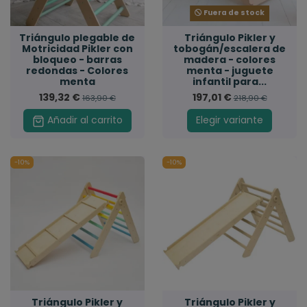
Fuera de stock
Triángulo plegable de
Triángulo Pikler y
Motricidad Pikler con
tobogán/escalera de
bloqueo - barras
madera - colores
redondas - Colores
menta - juguete
menta
infantil para...
139,32 €
197,01 €
163,90 €
218,90 €
Añadir al carrito
Elegir variante
-10%
-10%
Triángulo Pikler y
Triángulo Pikler y