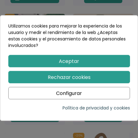
-15%
Utilizamos cookies para mejorar la experiencia de los
usuario y medir el rendimiento de la web ¿Aceptas
estas cookies y el procesamiento de datos personales
involucrados?
Aceptar
Fuera de stock
Rechazar cookies
Triángulo de
Torre de bolas en
Motricidad Pikler -
espiral circuito
barras redondas -
vintage - Little Dutch
Configurar
Color Natural - Madera
27,45 €
Sin Barnizar
139,32 €
163,90 €
Política de privacidad y cookies
Añadir al carrito
Elegir variante
-20%