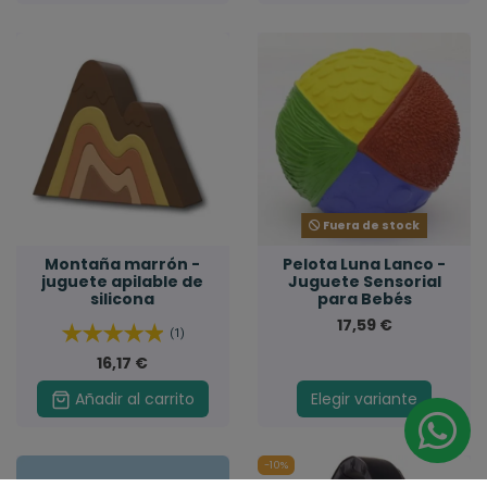
Fuera de stock
Montaña marrón -
Pelota Luna Lanco -
juguete apilable de
Juguete Sensorial
silicona
para Bebés
17,59 €
(1)
16,17 €
Añadir al carrito
Elegir variante
-10%