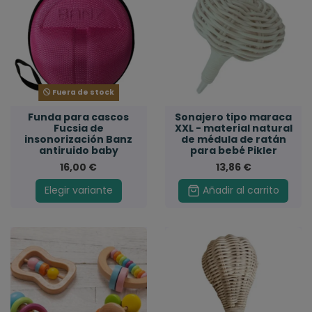
Fuera de stock
Funda para cascos
Sonajero tipo maraca
Fucsia de
XXL - material natural
insonorización Banz
de médula de ratán
antiruido baby
para bebé Pikler
16,00 €
13,86 €
Elegir variante
Añadir al carrito