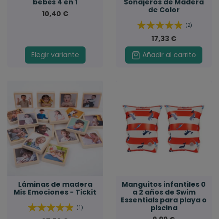
bebés 4 en 1
Sonajeros de Madera
de Color
10,40 €
(2)
17,33 €
Elegir variante
Añadir al carrito
Láminas de madera
Manguitos infantiles 0
Mis Emociones - Tickit
a 2 años de Swim
Essentials para playa o
piscina
(1)