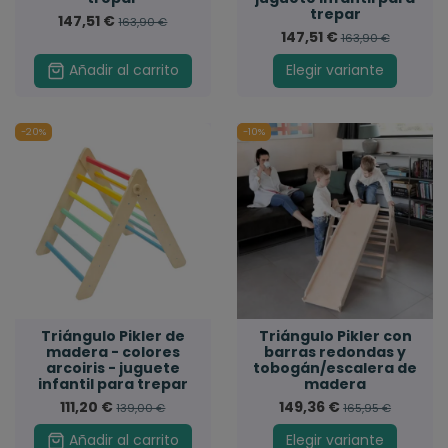
trepar
147,51 €
163,90 €
147,51 €
163,90 €
Añadir al carrito
Elegir variante
-20%
-10%
Triángulo Pikler de
Triángulo Pikler con
madera - colores
barras redondas y
arcoiris - juguete
tobogán/escalera de
infantil para trepar
madera
111,20 €
149,36 €
139,00 €
165,95 €
Añadir al carrito
Elegir variante