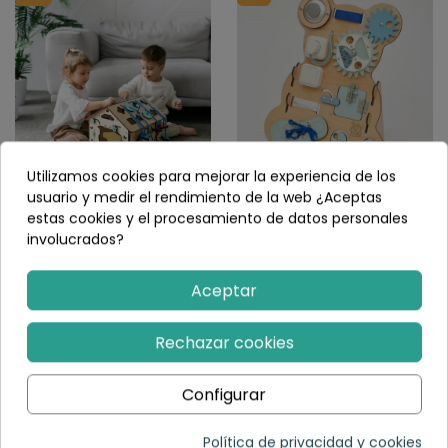
Utilizamos cookies para mejorar la experiencia de los
usuario y medir el rendimiento de la web ¿Aceptas
Casa de juegos
Tablero de actividades
sensorial y de
"Oso Curioso" mini
estas cookies y el procesamiento de datos personales
actividades infantil
involucrados?
89,10 €
99,00 €
MINI - Madera -
Montessori
Aceptar
(1)
129,35 €
199,00 €
Rechazar cookies
Añadir al carrito
Elegir variante
Configurar
Política de privacidad y cookies