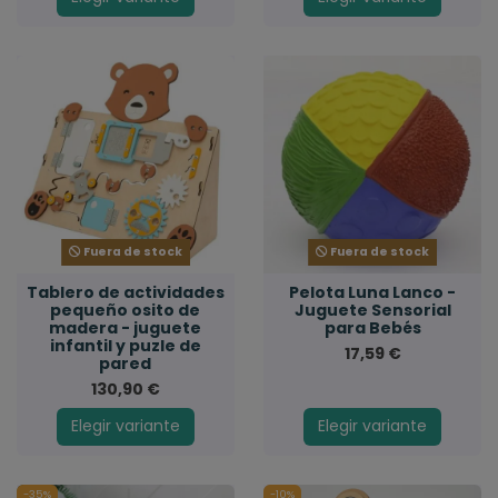
Fuera de stock
Fuera de stock
Tablero de actividades
Pelota Luna Lanco -
pequeño osito de
Juguete Sensorial
madera - juguete
para Bebés
infantil y puzle de
17,59 €
pared
130,90 €
Elegir variante
Elegir variante
-35%
-10%