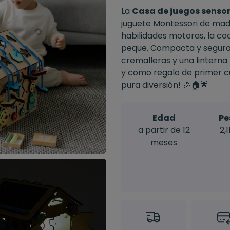
La
Casa de juegos sensori
juguete Montessori de mad
habilidades motoras, la co
peque. Compacta y segura,
cremalleras y una linterna
y como regalo de primer c
pura diversión! 🎉🏠🌟
Edad
Pe
a partir de 12
2,
meses