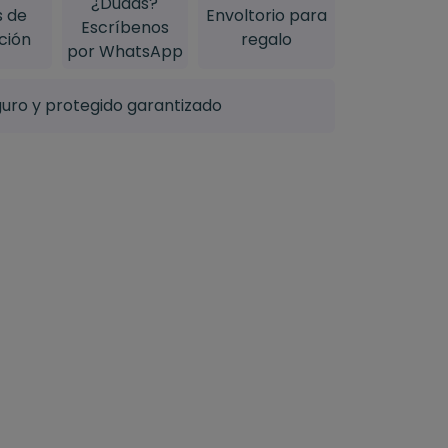
¿Dudas?
s de
Envoltorio para
Escríbenos
ción
regalo
por WhatsApp
uro y protegido garantizado