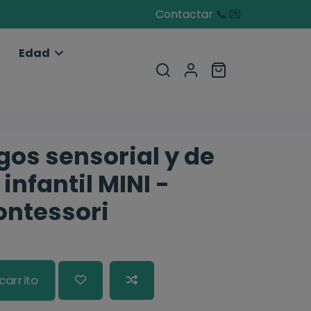
Contactar
📞
💌
Edad
gos sensorial y de
infantil MINI -
ontessori
carrito