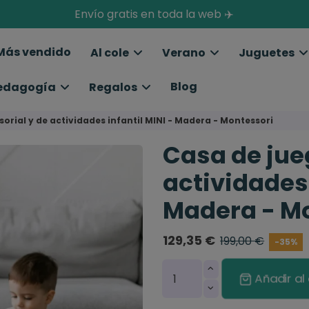
Envío gratis en toda la web ✈️
Más vendido
Al cole
Verano
Juguetes
Blog
edagogía
Regalos
orial y de actividades infantil MINI - Madera - Montessori
Casa de jue
actividades 
Madera - M
129,35 €
199,00 €
-35%
Añadir al 