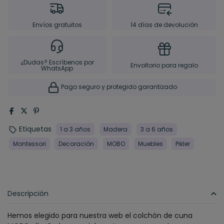
Envíos gratuitos
14 días de devolución
¿Dudas? Escríbenos por
Envoltorio para regalo
WhatsApp
Pago seguro y protegido garantizado
Etiquetas
1 a 3 años
Madera
3 a 6 años
Montessori
Decoración
MOBO
Muebles
Pikler
Descripción
Hemos elegido para nuestra web el colchón de cuna