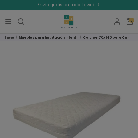
Envío gratis en toda la web ✈️
0
Inicio
Muebles para habitación infantil
Colchón 70x140 para Cama Ti