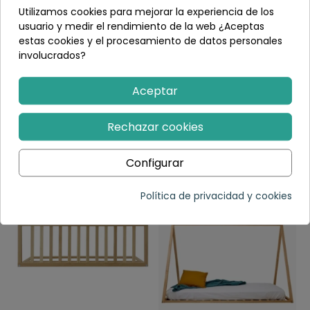
bebé.
Utilizamos cookies para mejorar la experiencia de los
Complemento ideal para crear un
espacio
usuario y medir el rendimiento de la web ¿Aceptas
montessori
en tu hogar.
estas cookies y el procesamiento de datos personales
involucrados?
¡Elige el colchón de cuna MOBO y bríndale a tu bebé el
descanso que se merece! 🌙💤✨
Aceptar
Detalles del producto
Rechazar cookies
PRODUCTOS RECOMENDADOS
Configurar
Política de privacidad y cookies