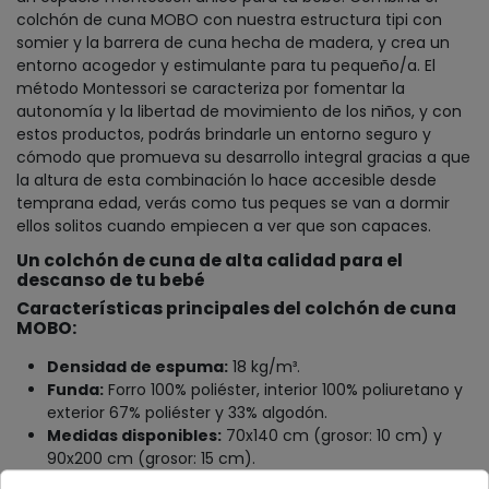
colchón de cuna MOBO con nuestra estructura tipi con
somier y la barrera de cuna hecha de madera, y crea un
entorno acogedor y estimulante para tu pequeño/a. El
método Montessori se caracteriza por fomentar la
autonomía y la libertad de movimiento de los niños, y con
estos productos, podrás brindarle un entorno seguro y
cómodo que promueva su desarrollo integral gracias a que
la altura de esta combinación lo hace accesible desde
temprana edad, verás como tus peques se van a dormir
ellos solitos cuando empiecen a ver que son capaces.
Un colchón de cuna de alta calidad para el
descanso de tu bebé
Características principales del colchón de cuna
MOBO:
Densidad de espuma:
18 kg/m³.
Funda:
Forro 100% poliéster, interior 100% poliuretano y
exterior 67% poliéster y 33% algodón.
Medidas disponibles:
70x140 cm (grosor: 10 cm) y
90x200 cm (grosor: 15 cm).
Diseño pensado para el
descanso y bienestar
de tu