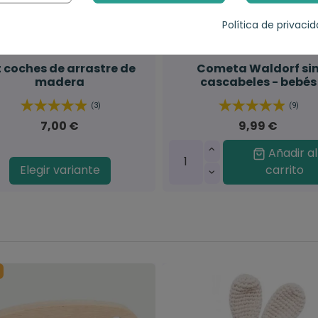
Política de privaci
t coches de arrastre de
Cometa Waldorf si
madera
cascabeles - bebés
(3)
(9)
7,00 €
9,99 €
Añadir al
Elegir variante
carrito