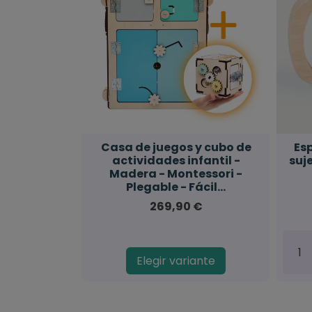
Casa de juegos y cubo de
Es
actividades infantil -
suj
Madera - Montessori -
Plegable - Fácil...
269,90 €
Elegir variante