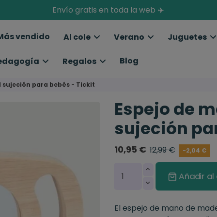
Envío gratis en toda la web ✈️
Más vendido
Al cole
Verano
Juguetes
Blog
edagogía
Regalos
 sujeción para bebés - Tickit
Espejo de m
sujeción par
10,95 €
12,99 €
-2,04 €
Añadir al 
El espejo de mano de madera