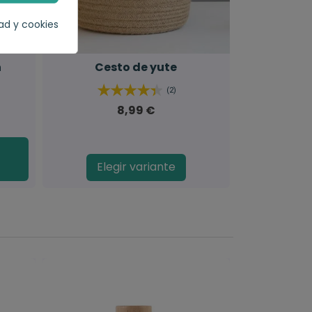
dad y cookies
n
Cesto de yute
(2)
8,99 €
Elegir variante