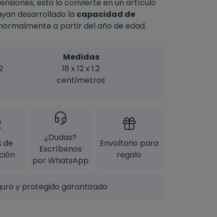
ensiones, esto lo convierte en un artículo
ayan desarrollado la
capacidad de
 normalmente a partir del año de edad.
Medidas
2
18 x 12 x 1.2
centímetros
¿Dudas?
s de
Envoltorio para
Escríbenos
ción
regalo
por WhatsApp
uro y protegido garantizado