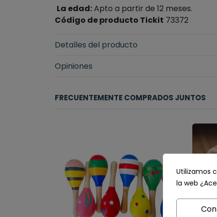
La edad:
Apto a partir de 12 meses.
Código de producto Tickit
73372
Detalles del producto
Opiniones
FRECUENTEMENTE COMPRADOS JUNTOS
Utilizamos c
la web ¿Ace
Con