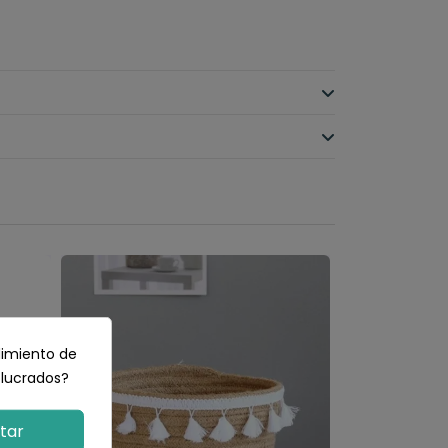
dimiento de
olucrados?
tar