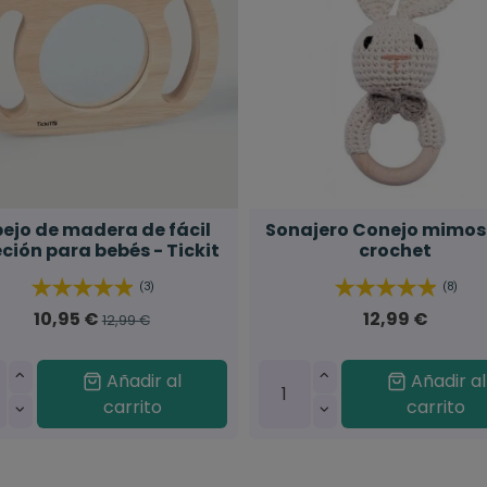
pejo de madera de fácil
Sonajero Conejo mimos
eción para bebés - Tickit
crochet
(3)
(8)
10,95 €
12,99 €
12,99 €
Añadir al
Añadir al
carrito
carrito