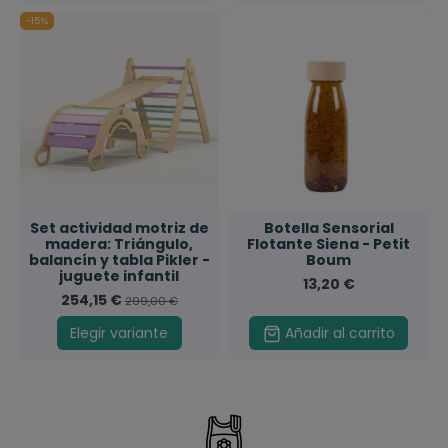
-15%
Set actividad motriz de
Botella Sensorial
madera: Triángulo,
Flotante Siena - Petit
balancín y tabla Pikler -
Boum
juguete infantil
13,20 €
254,15 €
299,00 €
Elegir variante
Añadir al carrito