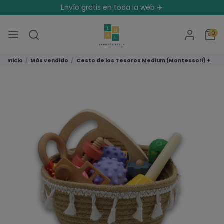
Envío gratis en toda la web ✈️
0
Inicio
Más vendido
Cesto de los Tesoros Medium (Montessori) +24 