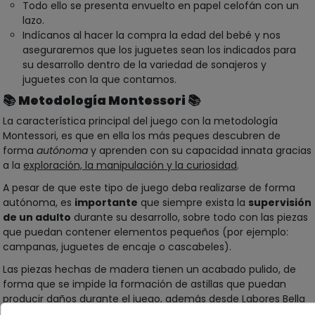
Todo ello se presenta envuelto en papel celofán con un
lazo.
Indícanos al hacer la compra la edad del bebé y nos
aseguraremos que los juguetes sean los indicados para
su desarrollo dentro de la variedad de sonajeros y
juguetes con la que contamos.
📚
Metodología Montessori
📚
La característica principal del juego con la metodología
Montessori, es que en ella los más peques descubren de
forma
autónoma
y aprenden con su capacidad innata gracias
a la
exploración, la manipulación y la curiosidad
.
A pesar de que este tipo de juego deba realizarse de forma
autónoma, es
importante
que siempre exista la
supervisión
de un adulto
durante su desarrollo, sobre todo con las piezas
que puedan contener elementos pequeños (por ejemplo:
campanas, juguetes de encaje o cascabeles).
Las piezas hechas de madera tienen un acabado pulido, de
forma que se impide la formación de astillas que puedan
producir daños durante el juego, además desde Labores Bella
se realiza una verificación final de calidad siempre antes de