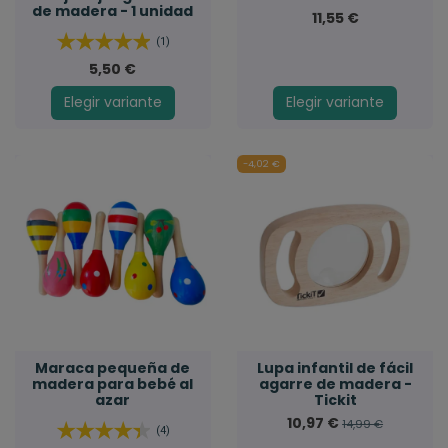
de madera - 1 unidad
11,55 €
(1)
5,50 €
Elegir variante
Elegir variante
-4,02 €
Maraca pequeña de
Lupa infantil de fácil
madera para bebé al
agarre de madera -
azar
Tickit
10,97 €
14,99 €
(4)