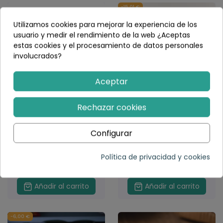
-15,01 €
Utilizamos cookies para mejorar la experiencia de los
usuario y medir el rendimiento de la web ¿Aceptas
estas cookies y el procesamiento de datos personales
involucrados?
Aceptar
Rechazar cookies
Sonajero infantil tipo
Estantería para libros
campana XXL -
hecha de madera
material natural de
infantil Montessori
médula de ratán para
Configurar
bebé Pikler
(2)
139,99 €
155,00 €
Política de privacidad y cookies
(1)
13,86 €
Añadir al carrito
Añadir al carrito
-6,00 €