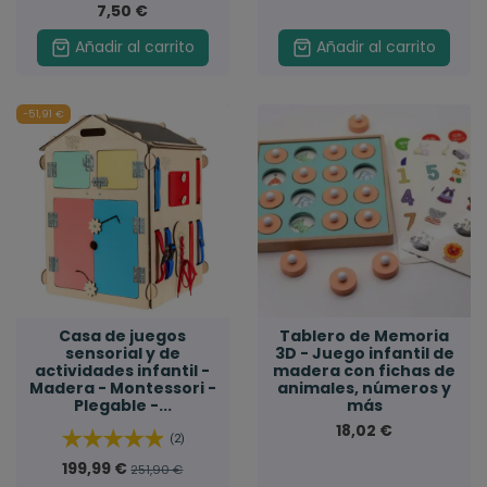
7,50 €
Añadir al carrito
Añadir al carrito
-51,91 €
Casa de juegos
Tablero de Memoria
sensorial y de
3D - Juego infantil de
actividades infantil -
madera con fichas de
Madera - Montessori -
animales, números y
Plegable -...
más
18,02 €
(2)
199,99 €
251,90 €