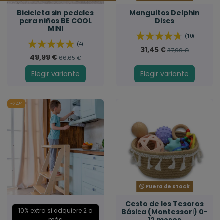
Bicicleta sin pedales
Manguitos Delphin
para niños BE COOL
Discs
MINI
(10)
(4)
31,45 €
37,00 €
49,99 €
66,65 €
Elegir variante
Elegir variante
-24%
Fuera de stock
Cesto de los Tesoros
10% extra si adquiere 2 o
Básica (Montessori) 0-
12 meses
más