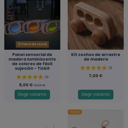
Fuera de stock
Panel sensorial de
Kit coches de arrastre
madera luminiscente
de madera
de colores de fácil
sujeción - Tickit
(3)
7,00 €
(3)
6,00 €
12,00 €
Elegir variante
Elegir variante
-7,80 €