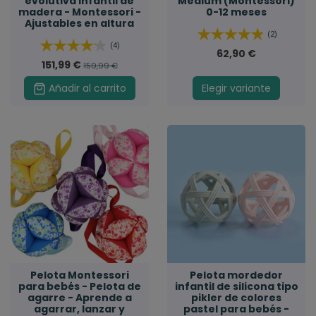
evolutiva infantil de
Medium (Montessori)
madera - Montessori -
0-12 meses
Ajustables en altura
(2)
(4)
62,90 €
151,99 €
159,99 €
Añadir al carrito
Elegir variante
Pelota Montessori
Pelota mordedor
para bebés - Pelota de
infantil de silicona tipo
agarre - Aprende a
pikler de colores
agarrar, lanzar y
pastel para bebés -