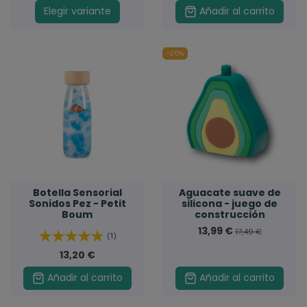
Elegir variante
Añadir al carrito
-20%
Botella Sensorial
Aguacate suave de
Sonidos Pez - Petit
silicona - juego de
Boum
construcción
13,99 €
17,49 €
(1)
13,20 €
Añadir al carrito
Añadir al carrito