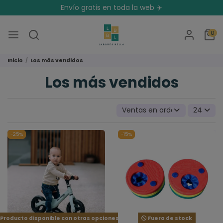
Envío gratis en toda la web ✈️
0
Inicio
Los más vendidos
Los más vendidos
Ventas en orden decrecient
24
-25%
-15%
Producto disponible con otras opciones
Fuera de stock