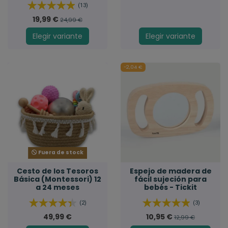
(13)
19,99 €
24,99 €
Elegir variante
Elegir variante
-2,04 €
Fuera de stock
Cesto de los Tesoros
Espejo de madera de
Básica (Montessori) 12
fácil sujeción para
a 24 meses
bebés - Tickit
(2)
(3)
49,99 €
10,95 €
12,99 €