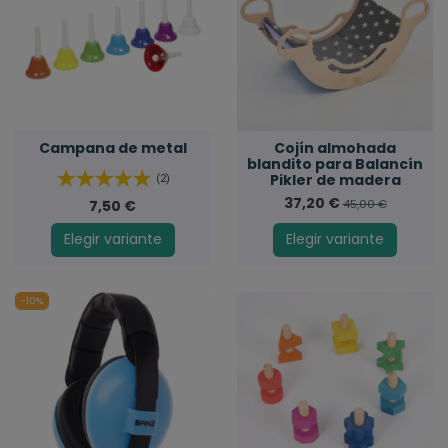
Campana de metal
Cojín almohada
blandito para Balancín
Pikler de madera
(2)
37,20 €
7,50 €
45,00 €
Elegir variante
Elegir variante
-10%