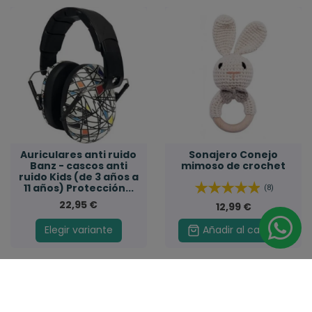
Auriculares anti ruido
Sonajero Conejo
Banz - cascos anti
mimoso de crochet
ruido Kids (de 3 años a
11 años) Protección...
(8)
22,95 €
12,99 €
Elegir variante
Añadir al carrito
-2,00 €