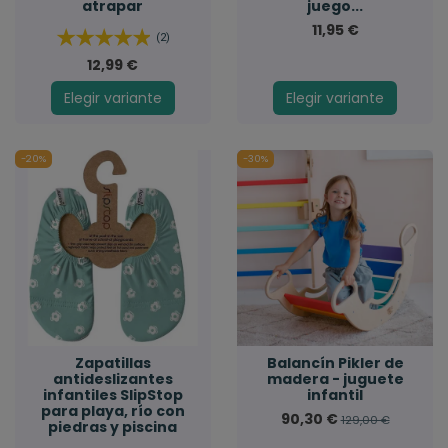
atrapar
juego...
11,95 €
(2)
12,99 €
Elegir variante
Elegir variante
-20%
-30%
Zapatillas
Balancín Pikler de
antideslizantes
madera - juguete
infantiles SlipStop
infantil
para playa, río con
90,30 €
129,00 €
piedras y piscina