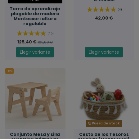
Torre de aprendizaje
(4)
plegable de madera
42,00 €
Montessori altura
regulable
(15)
125,40 €
165,00 €
Elegir variante
Elegir variante
-5%
Fuera de stock
Conjunto Mesa y silla
Cesto de los Tesoros