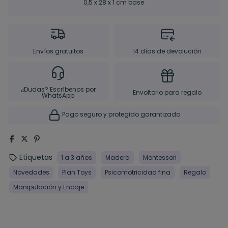
0,5 x 28 x 1 cm base
Envíos gratuitos
14 días de devolución
¿Dudas? Escríbenos por
Envoltorio para regalo
WhatsApp
Pago seguro y protegido garantizado
Etiquetas
1 a 3 años
Madera
Montessori
Novedades
Plan Toys
Psicomotricidad fina
Regalo
Manipulación y Encaje