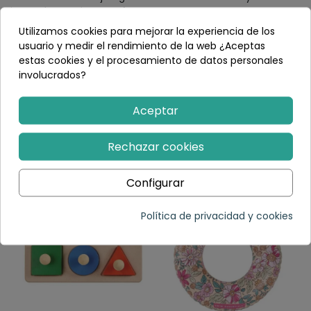
juego de encaje es perfecto para
desarrollar
habilidades fundamentales
mientras los niños se
Utilizamos cookies para mejorar la experiencia de los
divierten. Añádelo a tu carrito de compra y brinda a tus
usuario y medir el rendimiento de la web ¿Aceptas
hijos la oportunidad de crecer y aprender de manera
estas cookies y el procesamiento de datos personales
entretenida. 🚀🎉
involucrados?
Detalles del producto
Aceptar
Rechazar cookies
PRODUCTOS RECOMENDADOS
Configurar
Política de privacidad y cookies