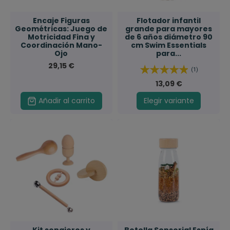
Encaje Figuras
Flotador infantil
Geométricas: Juego de
grande para mayores
Motricidad Fina y
de 6 años diámetro 90
Coordinación Mano-
cm Swim Essentials
Ojo
para...
29,15 €
(1)
13,09 €
Añadir al carrito
Elegir variante