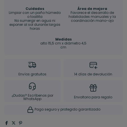
Cuidados
Área de mejora
Limpiar con un paño húmedo
Favorece el desarrollo de
o toallita
habilidades manuales y la
No sumergir en agua ni
coordinación mano-ojo
exponer al sol durante largas
horas
Medidas
alto 15,5 cm x diámetro 4,5
cm
Envíos gratuitos
14 días de devolución
¿Dudas? Escríbenos por
Envoltorio para regalo
WhatsApp
Pago seguro y protegido garantizado