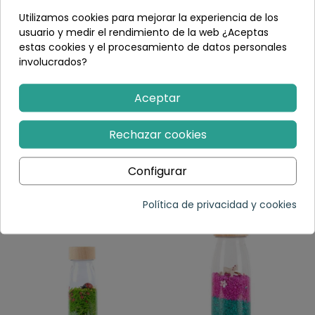
Utilizamos cookies para mejorar la experiencia de los
usuario y medir el rendimiento de la web ¿Aceptas
estas cookies y el procesamiento de datos personales
involucrados?
Aceptar
Botella Sensorial
Botella Sensorial
Flotante Verde - Petit
Fosforescente Rosa -
Boum
Petit Boum
Rechazar cookies
13,20 €
(1)
13,20 €
Configurar
Añadir al carrito
Añadir al carrito
Política de privacidad y cookies