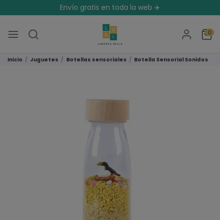
Envío gratis en toda la web ✈️
0
Inicio
Juguetes
Botellas sensoriales
Botella Sensorial Sonidos Tu