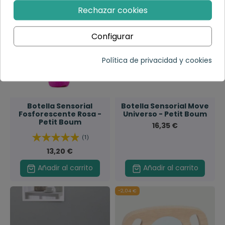
Rechazar cookies
Configurar
Política de privacidad y cookies
Botella Sensorial
Botella Sensorial Move
Fosforescente Rosa -
Universo - Petit Boum
Petit Boum
16,35 €
(1)
13,20 €
Añadir al carrito
Añadir al carrito
-2,04 €