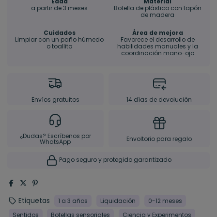
Edad
Material
a partir de 3 meses
Botella de plástico con tapón
de madera
Cuidados
Área de mejora
Limpiar con un paño húmedo
Favorece el desarrollo de
o toallita
habilidades manuales y la
coordinación mano-ojo
Envíos gratuitos
14 días de devolución
¿Dudas? Escríbenos por
Envoltorio para regalo
WhatsApp
Pago seguro y protegido garantizado
Etiquetas
1 a 3 años
Liquidación
0-12 meses
Sentidos
Botellas sensoriales
Ciencia y Experimentos