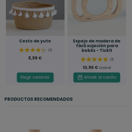
Cesto de yute
Espejo de madera de
fácil sujeción para
bebés - Tickit
(2)
8,99 €
(3)
10,95 €
12,99 €
Elegir variante
Añadir al carrito
PRODUCTOS RECOMENDADOS