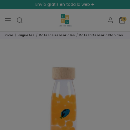
Envío gratis en toda la web ✈️
0
Inicio
Juguetes
Botellas sensoriales
Botella Sensorial Sonidos Pez