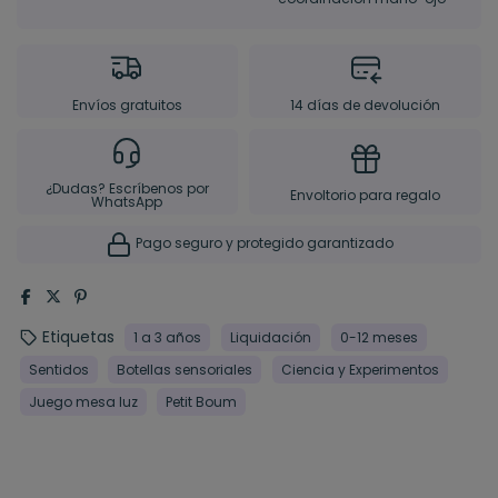
Envíos gratuitos
14 días de devolución
¿Dudas? Escríbenos por
Envoltorio para regalo
WhatsApp
Pago seguro y protegido garantizado
Etiquetas
1 a 3 años
Liquidación
0-12 meses
Sentidos
Botellas sensoriales
Ciencia y Experimentos
Juego mesa luz
Petit Boum