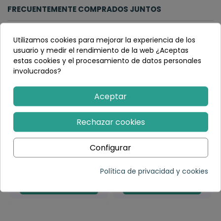
FRECUENTEMENTE COMPRADOS JUNTOS
Utilizamos cookies para mejorar la experiencia de los
usuario y medir el rendimiento de la web ¿Aceptas
estas cookies y el procesamiento de datos personales
involucrados?
Aceptar
Rechazar cookies
Botella Sensorial
Botella Sensorial Espía
Configurar
Sonidos Mono/Monkey
del Bosque - Petit
- Petit Boum
Boum
12,80 €
17,55 €
Política de privacidad y cookies
Añadir al carrito
Añadir al carrito