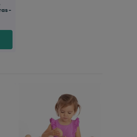
e
ras -