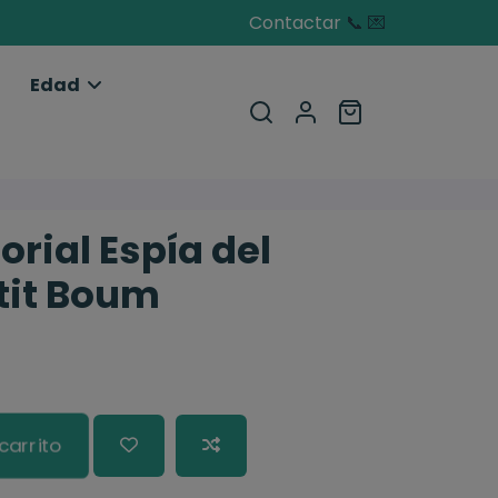
Contactar
📞
💌
Edad
orial Espía del
tit Boum
carrito