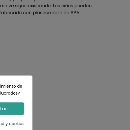
e ve sigue existiendo. Los niños pueden
fabricada con plástico libre de BPA.
dimiento de
olucrados?
tar
dad y cookies