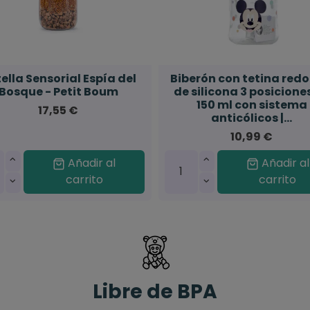
ella Sensorial Espía del
Biberón con tetina red
Bosque - Petit Boum
de silicona 3 posicione
150 ml con sistema
17,55 €
anticólicos |...
10,99 €
Añadir al
Añadir al
carrito
carrito
Libre de BPA