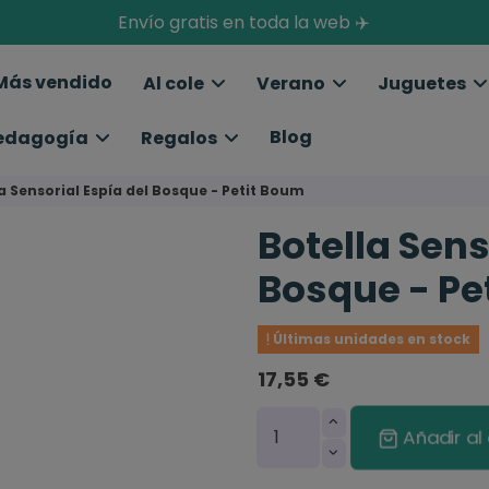
Envío gratis en toda la web ✈️
Más vendido
Al cole
Verano
Juguetes
Blog
edagogía
Regalos
a Sensorial Espía del Bosque - Petit Boum
Botella Sens
Bosque - Pe
Últimas unidades en stock
17,55 €
Añadir al 