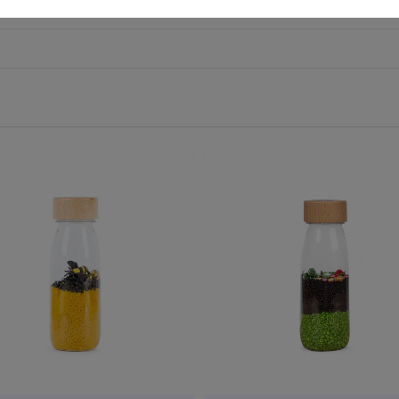
elajación en niños y niñas
.