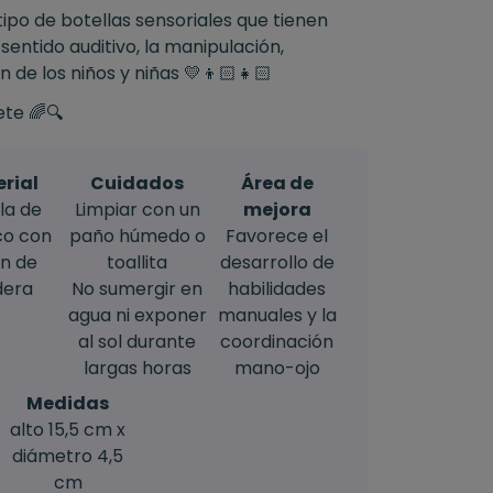
tipo de botellas sensoriales que tienen
sentido auditivo, la manipulación,
de los niños y niñas 💛​👦🏻​👧🏻​
ete 🌈🔍
rial
Cuidados
Área de
la de
Limpiar con un
mejora
co con
paño húmedo o
Favorece el
n de
toallita
desarrollo de
era
No sumergir en
habilidades
agua ni exponer
manuales y la
al sol durante
coordinación
largas horas
mano-ojo
Medidas
alto 15,5 cm x
diámetro 4,5
cm