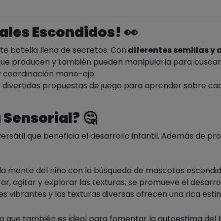
ales Escondidos!
👀
te botella llena de secretos. Con
diferentes semillas y
que producen y también pueden manipularla para buscar y
 y coordinación mano-ojo.
ye divertidas propuestas de juego para aprender sobre cad
 Sensorial?
🤔
rsátil que beneficia el desarrollo infantil. Además de p
r la mente del niño con la búsqueda de mascotas escondid
rar, agitar y explorar las texturas, se promueve el desarro
es vibrantes y las texturas diversas ofrecen una rica esti
sino que también es ideal para fomentar la autoestima del 