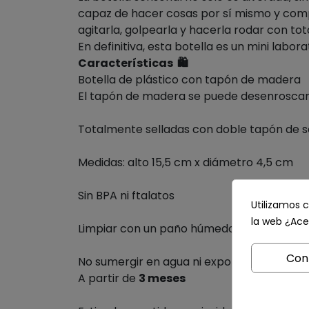
capaz de hacer cosas por sí mismo y compr
agitarla, golpearla y hacerla rodar con to
En definitiva, esta botella es un mini labor
Características
🛍️
Botella de plástico con tapón de madera
El tapón de madera se puede desenroscar 
Totalmente selladas con doble tapón de s
Medidas: alto 15,5 cm x diámetro 4,5 cm
Sin BPA ni ftalatos
Utilizamos c
la web ¿Ace
Limpiar con un paño húmedo o toallita
Con
No sumergir en agua ni exponer al sol dura
A partir de
3 meses