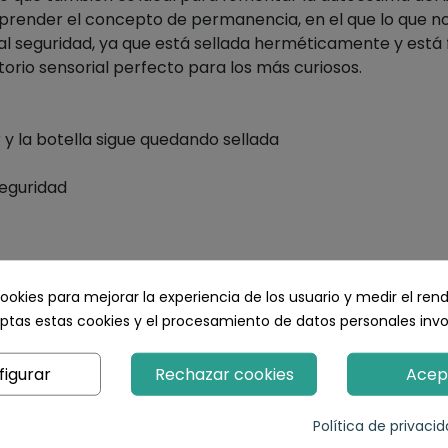
ender el concepto de permanencia, en el que lo que no s
tal seguridad, ya que está sellada herméticamente y está 
atorio sensorial perfecto para los más curiosos.
y la botella sigue quedando sellada
eguridad
ookies para mejorar la experiencia de los usuario y medir el ren
ptas estas cookies y el procesamiento de datos personales inv
figurar
Rechazar cookies
Acep
nte largas horas
Política de privaci