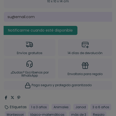
10 x 10 x 14 cm
Envíos gratuitos
14 días de devolución
¿Dudas? Escríbenos por
Envoltorio para regalo
WhatsApp
Pago seguro y protegido garantizado
Etiquetas
1 a 3 años
Animales
Janod
3 a 6 años
Montessori
lógico-matemáticas
más de 3
Regalo