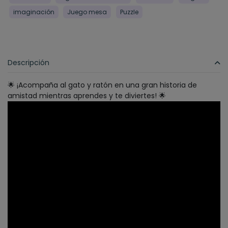
imaginación
Juego mesa
Puzzle
Descripción
🌟 ¡Acompaña al gato y ratón en una gran historia de
amistad mientras aprendes y te diviertes! 🌟