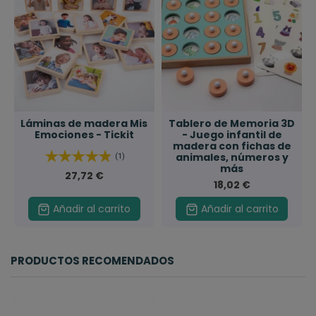
Láminas de madera Mis
Tablero de Memoria 3D
Emociones - Tickit
- Juego infantil de
madera con fichas de
animales, números y
(1)
más
27,72 €
18,02 €
Añadir al carrito
Añadir al carrito
PRODUCTOS RECOMENDADOS