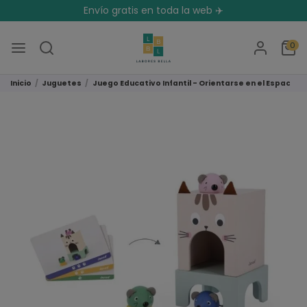
Envío gratis en toda la web ✈️
0
Inicio
Juguetes
Juego Educativo Infantil - Orientarse en el Espacio 