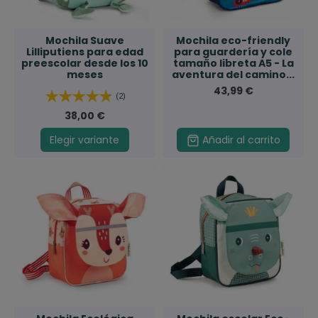
Mochila Suave
Mochila eco-friendly
Lilliputiens para edad
para guardería y cole
preescolar desde los 10
tamaño libreta A5 - La
meses
aventura del camino...
43,99 €
(2)
38,00 €
Elegir variante
Añadir al carrito