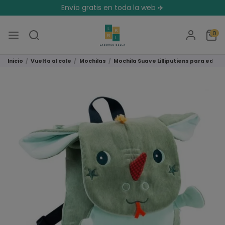
Envío gratis en toda la web ✈️
0
Inicio
Vuelta al cole
Mochilas
Mochila Suave Lilliputiens para edad