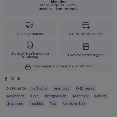
Medidas
41 cm, largo de 37 cm y
ancho de 4 cm en vacío
Envíos gratuitos
14 días de devolución
¿Dudas? Escríbenos por
Envoltorio para regalo
WhatsApp
Pago seguro y protegido garantizado
Etiquetas
1 a 3 años
Animales
0-12 meses
Accesorios
Cole
imaginación
Multicolor
Bolsita
Lilliputiens
mochila
Top
Animales Zoo