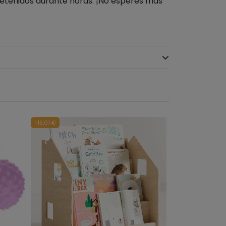
tretenidos durante horas. ¡No esperes más
-15,01 €