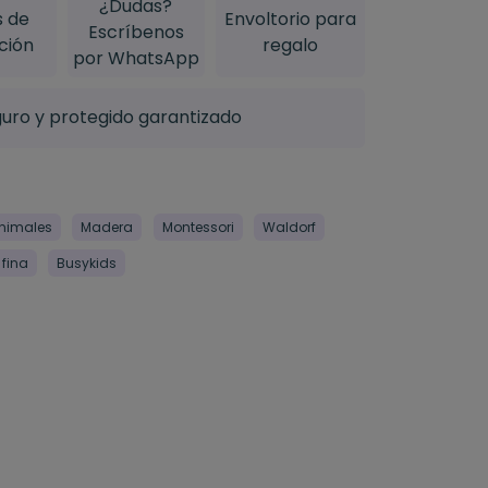
¿Dudas?
s de
Envoltorio para
Escríbenos
ción
regalo
por WhatsApp
uro y protegido garantizado
nimales
Madera
Montessori
Waldorf
fina
Busykids