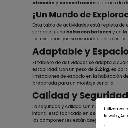
atención
y
concentración
, además de d
¡Un Mundo de Explorac
Esta tabla de actividades está repleta de
sorpresas, una
bolsa con botones
y un
la
los misterios que se esconden entre esto
Adaptable y Espacio
El tablero de actividades se adapta a cual
estabilidad. Con un peso de
2,2 kg
, es por
limitaciones de espacio en la habitación d
preparada para un montaje sencillo.
Calidad y Seguridad
La seguridad y calidad son nuestras princ
Utilizamos c
infantil está fabricado en
contrachapado
la web ¿Ace
los componentes están asegurados con
r