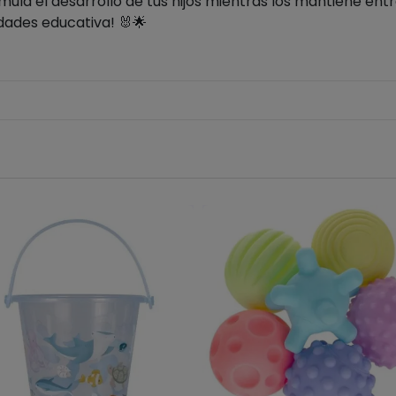
mula el desarrollo de tus hijos mientras los mantiene en
idades educativa! 🐰🌟