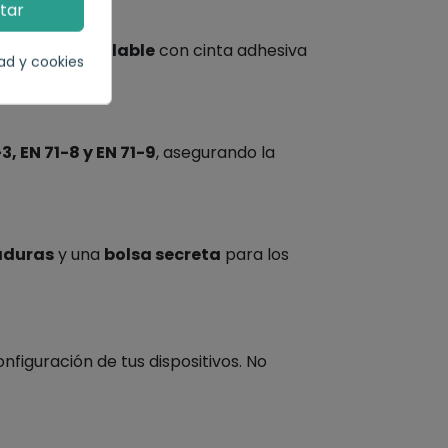
tar
e cartón reciclable
con cinta adhesiva
dad y cookies
3, EN 71-8 y EN 71-9
, asegurando la
aduras
y una
bolsa secreta
para los
nfiguración de tus dispositivos. No