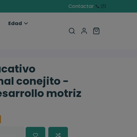
Contactar
📞
💌
Edad
ucativo
al conejito -
sarrollo motriz
carrito