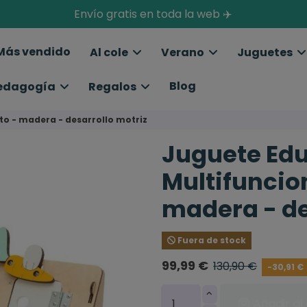
Envío gratis en toda la web ✈️
Más vendido
Al cole
Verano
Juguetes
Blog
edagogía
Regalos
to - madera - desarrollo motriz
Juguete Ed
Multifuncion
madera - de
Fuera de stock
99,99 €
130,90 €
-30,91 €
Añadir al 