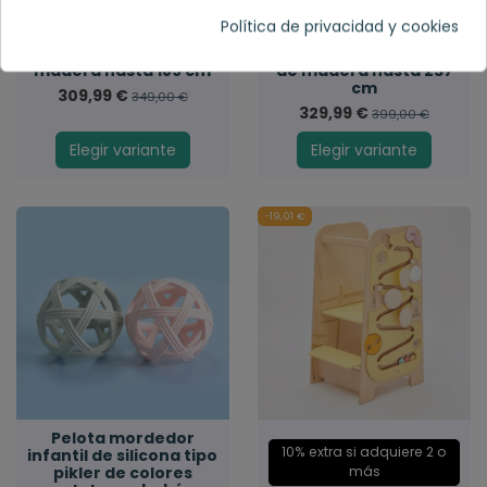
Política de privacidad y cookies
Espaldera infantil Maxi
Espaldera infantil
Pared Sueca de
MaxiPlus Pared Sueca
madera hasta 189 cm
de madera hasta 237
cm
309,99 €
349,00 €
329,99 €
399,00 €
Elegir variante
Elegir variante
-19,01 €
Pelota mordedor
10% extra si adquiere 2 o
infantil de silicona tipo
pikler de colores
más