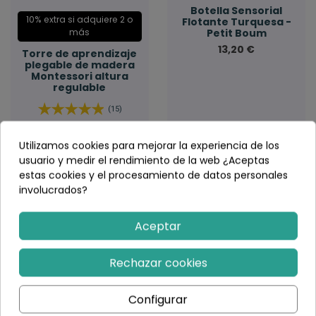
Botella Sensorial
10% extra si adquiere 2 o
Flotante Turquesa -
Petit Boum
más
13,20 €
Torre de aprendizaje
plegable de madera
Montessori altura
regulable
(15)
125,40 €
165,00 €
Utilizamos cookies para mejorar la experiencia de los
Elegir variante
Añadir al carrito
usuario y medir el rendimiento de la web ¿Aceptas
estas cookies y el procesamiento de datos personales
involucrados?
-39,01 €
-69,01 €
Aceptar
Rechazar cookies
Configurar
Fuera de stock
Fuera de stock