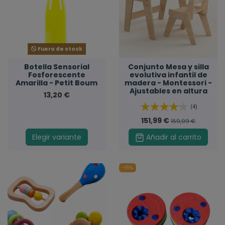
Fuera de stock
Botella Sensorial
Conjunto Mesa y silla
Fosforescente
evolutiva infantil de
Amarilla - Petit Boum
madera - Montessori -
Ajustables en altura
13,20 €
(4)
151,99 €
159,99 €
Elegir variante
Añadir al carrito
-15%