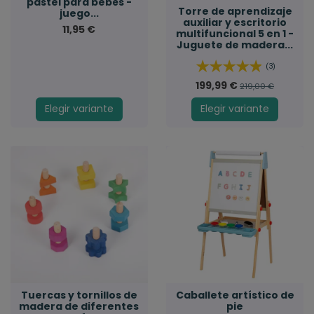
pastel para bebés -
Torre de aprendizaje
juego...
auxiliar y escritorio
11,95 €
multifuncional 5 en 1 -
Juguete de madera...
(3)
199,99 €
219,00 €
Elegir variante
Elegir variante
Tuercas y tornillos de
Caballete artístico de
madera de diferentes
pie