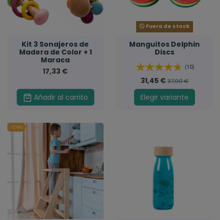
Fuera de stock
Kit 3 Sonajeros de
Manguitos Delphin
Madera de Color + 1
Discs
Maraca
(10)
17,33 €
31,45 €
37,00 €
Añadir al carrito
Elegir variante
-24%