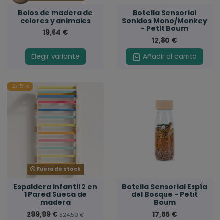
Bolos de madera de
Botella Sensorial
colores y animales
Sonidos Mono/Monkey
- Petit Boum
19,64 €
12,80 €
Elegir variante
Añadir al carrito
-24,51 €
Fuera de stock
Espaldera infantil 2 en
Botella Sensorial Espía
1 Pared Sueca de
del Bosque - Petit
madera
Boum
299,99 €
17,55 €
324,50 €