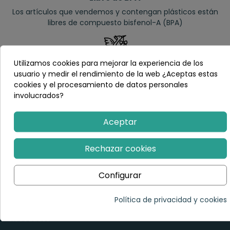
Los artículos que vendemos y contengan plásticos están
libres de compuesto bisfenol-A (BPA)
Utilizamos cookies para mejorar la experiencia de los
Envíos inmediatos y gratuitos
usuario y medir el rendimiento de la web ¿Aceptas estas
cookies y el procesamiento de datos personales
Nuestro stock y la agilidad en el proceso de los pedidos nos
involucrados?
permite entregas exprés y gratuitas
Aceptar
Síguenos en redes sociales
Rechazar cookies
Configurar
Enlaces rápidos
Política de privacidad y cookies
Novedades