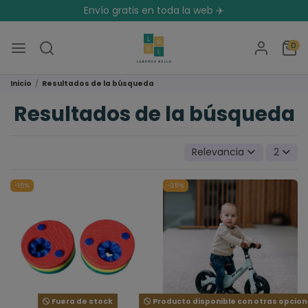
Envío gratis en toda la web ✈️
0
Inicio
Resultados de la búsqueda
Resultados de la búsqueda
Relevancia
2
-15%
-25%
Fuera de stock
Producto disponible con otras opcio