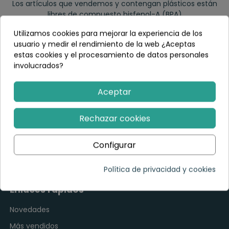
Los artículos que vendemos y contengan plásticos están
libres de compuesto bisfenol-A (BPA)
Utilizamos cookies para mejorar la experiencia de los
usuario y medir el rendimiento de la web ¿Aceptas
estas cookies y el procesamiento de datos personales
Envíos inmediatos y gratuitos
involucrados?
Nuestro stock y la agilidad en el proceso de los pedidos nos
permite entregas exprés y gratuitas
Aceptar
Rechazar cookies
Síguenos en redes sociales
Configurar
Política de privacidad y cookies
Enlaces rápidos
Novedades
Más vendidos